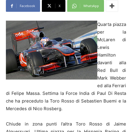
Facebook
X
WhatsApp
Quarta piazza
per la
McLaren di
Lewis
Hamilton
davanti alla
Red Bull di
Mark Webber
ed alla Ferrari
di Felipe Massa. Settima la Force India di Paul Di Resta
che ha preceduto la Toro Rosso di Sebastien Buemi e la
Mercedes di Nico Rosberg.
Chiude in zona punti l’altra Toro Rosso di Jaime
Alguersuari. Ultima piazza per la Hispania Racing di