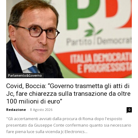
Parlamento&Governo
Covid, Boccia: “Governo trasmetta gli atti di
Jc, fare chiarezza sulla transazione da oltre
100 milioni di euro”
Redazione
-
8 Agosto 2026
0
"Gli accertamenti avviati dalla procura di Roma dopo l'esposto
presentato da Giuseppe Conte confermano quanto sia necessario
fare piena luce sulla vicenda Jc Electronics...