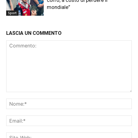
mondiale”
Sport
LASCIA UN COMMENTO
Commento:
No
Ema
Sit