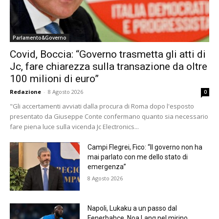
Parlamento&Governo
Covid, Boccia: “Governo trasmetta gli atti di
Jc, fare chiarezza sulla transazione da oltre
100 milioni di euro”
Redazione
-
8 Agosto 2026
0
"Gli accertamenti avviati dalla procura di Roma dopo l'esposto
presentato da Giuseppe Conte confermano quanto sia necessario
fare piena luce sulla vicenda Jc Electronics...
Campi Flegrei, Fico: “Il governo non ha
mai parlato con me dello stato di
emergenza”
8 Agosto 2026
Napoli, Lukaku a un passo dal
Fenerbahce. Noa Lang nel mirino