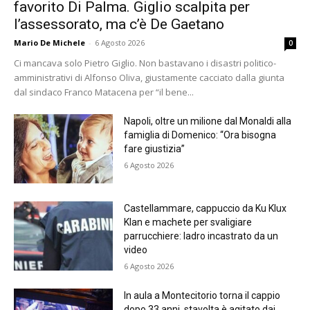
favorito Di Palma. Giglio scalpita per
l’assessorato, ma c’è De Gaetano
Mario De Michele
-
6 Agosto 2026
0
Ci mancava solo Pietro Giglio. Non bastavano i disastri politico-
amministrativi di Alfonso Oliva, giustamente cacciato dalla giunta
dal sindaco Franco Matacena per “il bene...
Napoli, oltre un milione dal Monaldi alla
famiglia di Domenico: “Ora bisogna
fare giustizia”
6 Agosto 2026
Castellammare, cappuccio da Ku Klux
Klan e machete per svaligiare
parrucchiere: ladro incastrato da un
video
6 Agosto 2026
In aula a Montecitorio torna il cappio
dopo 33 anni, stavolta è agitato dai