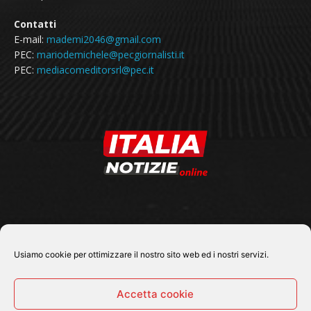
Contatti
E-mail:
mademi2046@gmail.com
PEC:
mariodemichele@pecgiornalisti.it
PEC:
mediacomeditorsrl@pec.it
SEGUICI SU
Usiamo cookie per ottimizzare il nostro sito web ed i nostri servizi.
Accetta cookie