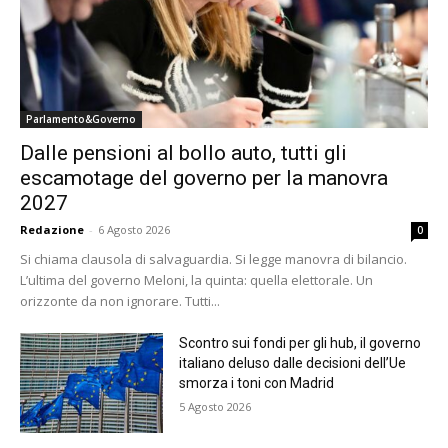
Parlamento&Governo
Dalle pensioni al bollo auto, tutti gli
escamotage del governo per la manovra
2027
Redazione
-
6 Agosto 2026
0
Si chiama clausola di salvaguardia. Si legge manovra di bilancio.
L’ultima del governo Meloni, la quinta: quella elettorale. Un
orizzonte da non ignorare. Tutti...
Scontro sui fondi per gli hub, il governo
italiano deluso dalle decisioni dell’Ue
smorza i toni con Madrid
5 Agosto 2026