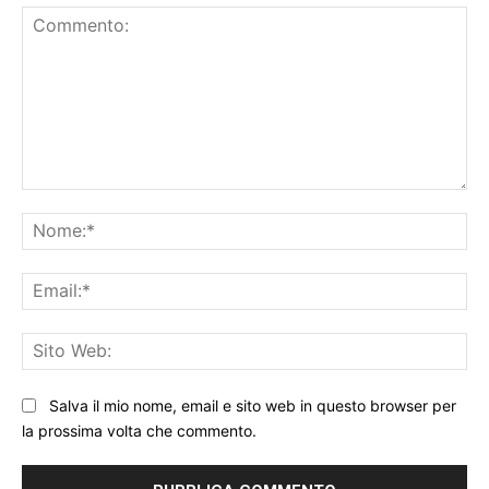
Commento:
No
Ema
Sit
We
Salva il mio nome, email e sito web in questo browser per
la prossima volta che commento.