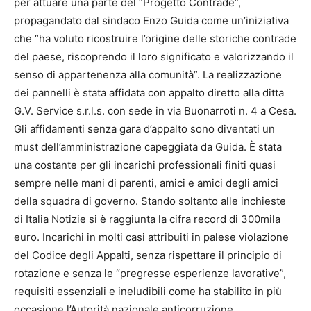
per attuare una parte del “Progetto Contrade”,
propagandato dal sindaco Enzo Guida come un’iniziativa
che “ha voluto ricostruire l’origine delle storiche contrade
del paese, riscoprendo il loro significato e valorizzando il
senso di appartenenza alla comunità”. La realizzazione
dei pannelli è stata affidata con appalto diretto alla ditta
G.V. Service s.r.l.s. con sede in via Buonarroti n. 4 a Cesa.
Gli affidamenti senza gara d’appalto sono diventati un
must dell’amministrazione capeggiata da Guida. È stata
una costante per gli incarichi professionali finiti quasi
sempre nelle mani di parenti, amici e amici degli amici
della squadra di governo. Stando soltanto alle inchieste
di Italia Notizie si è raggiunta la cifra record di 300mila
euro. Incarichi in molti casi attribuiti in palese violazione
del Codice degli Appalti, senza rispettare il principio di
rotazione e senza le “pregresse esperienze lavorative”,
requisiti essenziali e ineludibili come ha stabilito in più
occasione l’Autorità nazionale anticorruzione.