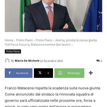
Home
Primo Piano
Primo Piano
Aversa, pronta la nuova giunta.
Out Forza Azzurra, Matacena nomina due tecnici....
Primo Piano
By
Mario De Michele
22 Dicembre 2025
0
Facebook
X
WhatsApp
Franco Matacena rispetta la scadenza sulla nuova giunta.
Come annunciato dal sindaco la rinnovata squadra di
governo sarà ufficializzata nelle prossime ore, forse a
minuti, in ogni caso prima dell’assise in programma