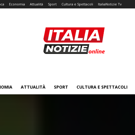
aca
Economia
Attualità
Sport
Cultura e Spettacoli
ItaliaNotizie Tv
NOMIA
ATTUALITÀ
SPORT
CULTURA E SPETTACOLI