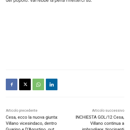
del popolo. Varrebbe la pena rifletterci su.
Articolo precedente
Articolo successivo
Cesa, ecco la nuova giunta:
INCHIESTA GOL/12 Cesa,
Villano vicesindaco, dentro
Villano continua a
Guarino e D’Agostino, out
imbrogliare: tirocinanti