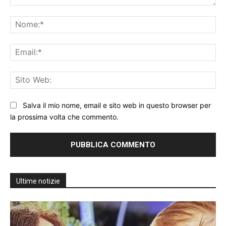
Commento:
No
Ema
Sit
We
Salva il mio nome, email e sito web in questo browser per
la prossima volta che commento.
Ultime notizie