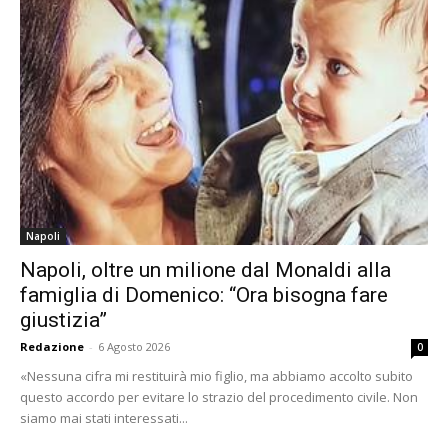
Napoli
Napoli, oltre un milione dal Monaldi alla
famiglia di Domenico: “Ora bisogna fare
giustizia”
Redazione
-
6 Agosto 2026
0
«Nessuna cifra mi restituirà mio figlio, ma abbiamo accolto subito
questo accordo per evitare lo strazio del procedimento civile. Non
siamo mai stati interessati...