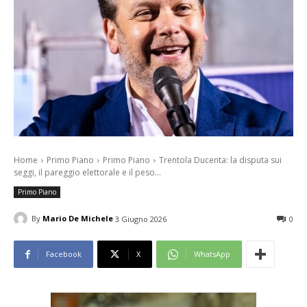
Home
Primo Piano
Primo Piano
Trentola Ducenta: la disputa sui
seggi, il pareggio elettorale e il peso...
Primo Piano
By
Mario De Michele
3 Giugno 2026
0
Facebook
X
WhatsApp