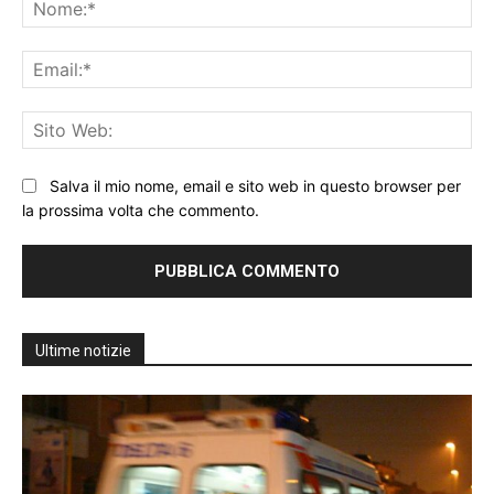
No
Ema
Sit
We
Salva il mio nome, email e sito web in questo browser per
la prossima volta che commento.
Ultime notizie