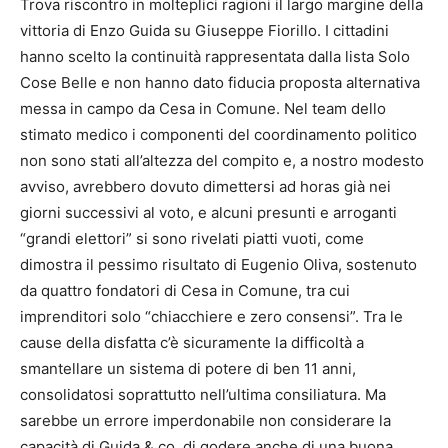
Trova riscontro in molteplici ragioni il largo margine della
vittoria di Enzo Guida su Giuseppe Fiorillo. I cittadini
hanno scelto la continuità rappresentata dalla lista Solo
Cose Belle e non hanno dato fiducia proposta alternativa
messa in campo da Cesa in Comune. Nel team dello
stimato medico i componenti del coordinamento politico
non sono stati all’altezza del compito e, a nostro modesto
avviso, avrebbero dovuto dimettersi ad horas già nei
giorni successivi al voto, e alcuni presunti e arroganti
“grandi elettori” si sono rivelati piatti vuoti, come
dimostra il pessimo risultato di Eugenio Oliva, sostenuto
da quattro fondatori di Cesa in Comune, tra cui
imprenditori solo “chiacchiere e zero consensi”. Tra le
cause della disfatta c’è sicuramente la difficoltà a
smantellare un sistema di potere di ben 11 anni,
consolidatosi soprattutto nell’ultima consiliatura. Ma
sarebbe un errore imperdonabile non considerare la
capacità di Guida & co. di godere anche di una buona