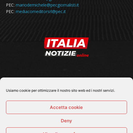
PEC:
mariodemichele@pecgiornalisti.it
PEC:
mediacomeditorsrl@pec.it
SEGUICI SU
Usiamo cookie per ottimizzare il nostro sito web ed i nostri servizi.
Accetta cookie
Deny
© 2026 Tutti i diritti riservati - Italia Notizie .online |
Contatti e Gerenza