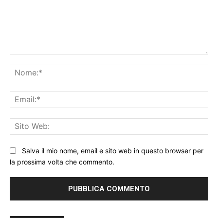
Commento:
No
Ema
Sit
We
Salva il mio nome, email e sito web in questo browser per
la prossima volta che commento.