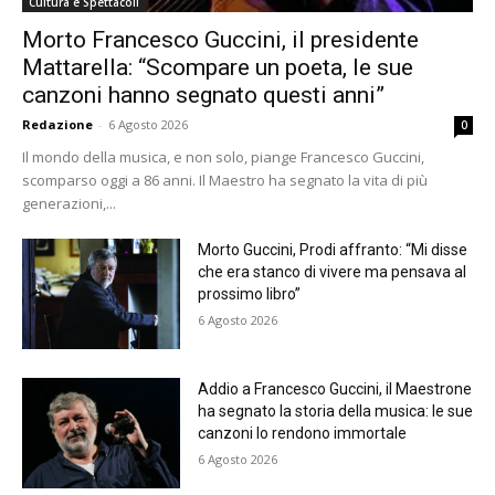
Cultura e Spettacoli
Morto Francesco Guccini, il presidente
Mattarella: “Scompare un poeta, le sue
canzoni hanno segnato questi anni”
Redazione
-
6 Agosto 2026
0
Il mondo della musica, e non solo, piange Francesco Guccini,
scomparso oggi a 86 anni. Il Maestro ha segnato la vita di più
generazioni,...
Morto Guccini, Prodi affranto: “Mi disse
che era stanco di vivere ma pensava al
prossimo libro”
6 Agosto 2026
Addio a Francesco Guccini, il Maestrone
ha segnato la storia della musica: le sue
canzoni lo rendono immortale
6 Agosto 2026