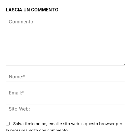
LASCIA UN COMMENTO
Commento:
No
Ema
Sit
We
Salva il mio nome, email e sito web in questo browser per
la prossima volta che commento.