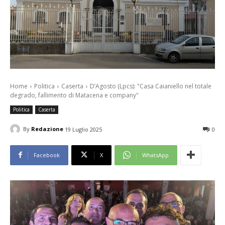
Home
Politica
Caserta
D’Agosto (Lpcs): "Casa Caianiello nel totale
degrado, fallimento di Matacena e company"
Politica
Caserta
By
Redazione
19 Luglio 2025
0
Facebook
X
WhatsApp