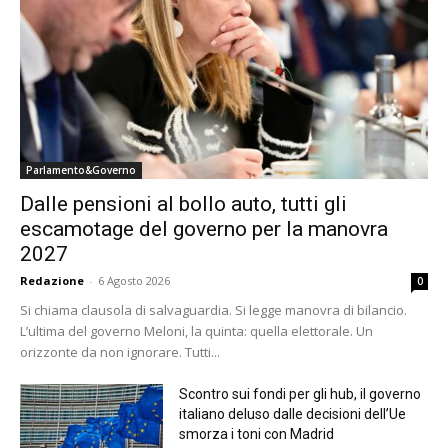
Parlamento&Governo
Dalle pensioni al bollo auto, tutti gli
escamotage del governo per la manovra
2027
Redazione
-
6 Agosto 2026
0
Si chiama clausola di salvaguardia. Si legge manovra di bilancio.
L’ultima del governo Meloni, la quinta: quella elettorale. Un
orizzonte da non ignorare. Tutti...
Scontro sui fondi per gli hub, il governo
italiano deluso dalle decisioni dell’Ue
smorza i toni con Madrid