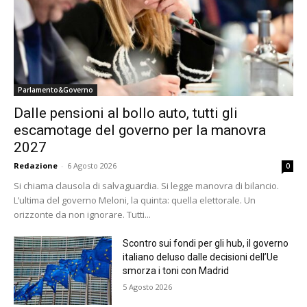
Parlamento&Governo
Dalle pensioni al bollo auto, tutti gli
escamotage del governo per la manovra
2027
Redazione
-
6 Agosto 2026
0
Si chiama clausola di salvaguardia. Si legge manovra di bilancio.
L’ultima del governo Meloni, la quinta: quella elettorale. Un
orizzonte da non ignorare. Tutti...
Scontro sui fondi per gli hub, il governo
italiano deluso dalle decisioni dell’Ue
smorza i toni con Madrid
5 Agosto 2026