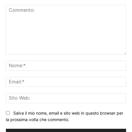
Commento:
No
Ema
Sit
We
Salva il mio nome, email e sito web in questo browser per
la prossima volta che commento.