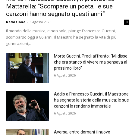
Mattarella: “Scompare un poeta, le sue
canzoni hanno segnato questi anni”
Redazione
-
6 Agosto 2026
0
Il mondo della musica, e non solo, piange Francesco Guccini,
scomparso oggi a 86 anni. Il Maestro ha segnato la vita di più
generazioni,...
Morto Guccini, Prodi affranto: “Mi disse
che era stanco di vivere ma pensava al
prossimo libro”
6 Agosto 2026
Addio a Francesco Guccini, il Maestrone
ha segnato la storia della musica: le sue
canzoni lo rendono immortale
6 Agosto 2026
Aversa, entro domani il nuovo