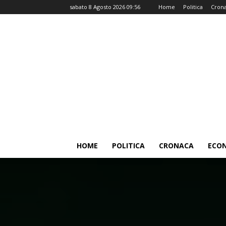
sabato 8 Agosto 2026 09:56
Home
Politica
Cron
HOME
POLITICA
CRONACA
ECO