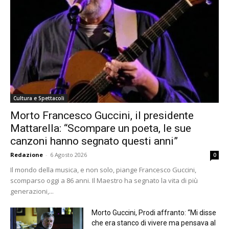
Cultura e Spettacoli
Morto Francesco Guccini, il presidente
Mattarella: “Scompare un poeta, le sue
canzoni hanno segnato questi anni”
Redazione
-
6 Agosto 2026
0
Il mondo della musica, e non solo, piange Francesco Guccini,
scomparso oggi a 86 anni. Il Maestro ha segnato la vita di più
generazioni,...
Morto Guccini, Prodi affranto: “Mi disse
che era stanco di vivere ma pensava al