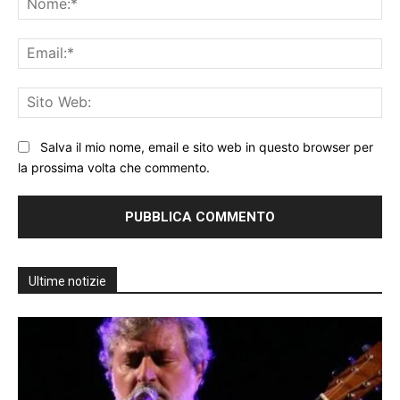
Ema
Sit
We
Salva il mio nome, email e sito web in questo browser per
la prossima volta che commento.
Ultime notizie