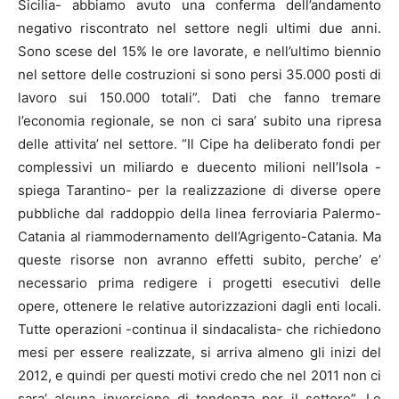
Sicilia- abbiamo avuto una conferma dell’andamento
negativo riscontrato nel settore negli ultimi due anni.
Sono scese del 15% le ore lavorate, e nell’ultimo biennio
nel settore delle costruzioni si sono persi 35.000 posti di
lavoro sui 150.000 totali”. Dati che fanno tremare
l’economia regionale, se non ci sara’ subito una ripresa
delle attivita’ nel settore. “Il Cipe ha deliberato fondi per
complessivi un miliardo e duecento milioni nell’Isola -
spiega Tarantino- per la realizzazione di diverse opere
pubbliche dal raddoppio della linea ferroviaria Palermo-
Catania al riammodernamento dell’Agrigento-Catania. Ma
queste risorse non avranno effetti subito, perche’ e’
necessario prima redigere i progetti esecutivi delle
opere, ottenere le relative autorizzazioni dagli enti locali.
Tutte operazioni -continua il sindacalista- che richiedono
mesi per essere realizzate, si arriva almeno gli inizi del
2012, e quindi per questi motivi credo che nel 2011 non ci
sara’ alcuna inversione di tendenza per il settore”. Le