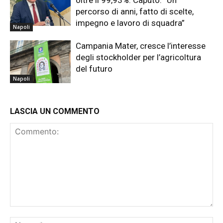
oltre il 99,93%. Caputo: “Un
percorso di anni, fatto di scelte,
impegno e lavoro di squadra”
Napoli
Campania Mater, cresce l’interesse
degli stockholder per l’agricoltura
del futuro
Napoli
LASCIA UN COMMENTO
Commento:
No