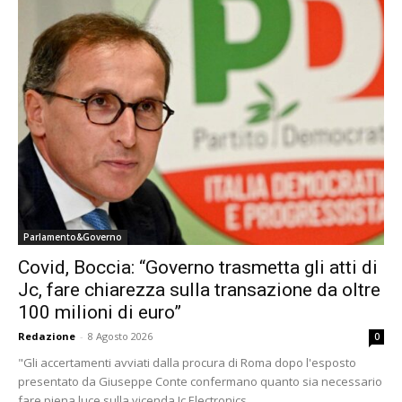
Parlamento&Governo
Covid, Boccia: “Governo trasmetta gli atti di
Jc, fare chiarezza sulla transazione da oltre
100 milioni di euro”
Redazione
-
8 Agosto 2026
0
"Gli accertamenti avviati dalla procura di Roma dopo l'esposto
presentato da Giuseppe Conte confermano quanto sia necessario
fare piena luce sulla vicenda Jc Electronics...