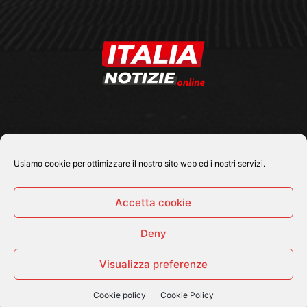
SEGUICI SU
Usiamo cookie per ottimizzare il nostro sito web ed i nostri servizi.
Accetta cookie
Deny
© 2026 Tutti i diritti riservati - Italia Notizie .online |
Contatti e Gerenza
Visualizza preferenze
Home
Politica
Cronaca
Economia
Attualità
Sport
Cultura e Spettacoli
ItaliaNotizie Tv
Cookie policy
Cookie Policy