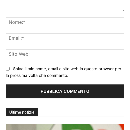
Commento:
No
Ema
Sit
We
Salva il mio nome, email e sito web in questo browser per
la prossima volta che commento.
Ultime notizie