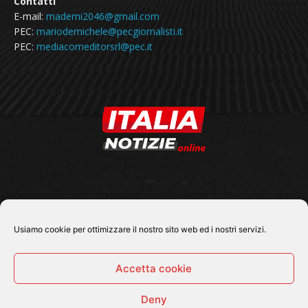
Contatti
E-mail:
mademi2046@gmail.com
PEC:
mariodemichele@pecgiornalisti.it
PEC:
mediacomeditorsrl@pec.it
SEGUICI SU
Usiamo cookie per ottimizzare il nostro sito web ed i nostri servizi.
Accetta cookie
Deny
© 2026 Tutti i diritti riservati - Italia Notizie .online |
Contatti e Gerenza