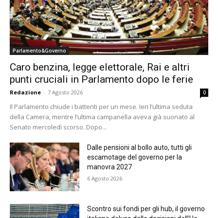
Parlamento&Governo
Caro benzina, legge elettorale, Rai e altri
punti cruciali in Parlamento dopo le ferie
Redazione
-
7 Agosto 2026
0
Il Parlamento chiude i battenti per un mese. Ieri l’ultima seduta
della Camera, mentre l’ultima campanella aveva già suonato al
Senato mercoledì scorso. Dopo...
Dalle pensioni al bollo auto, tutti gli
escamotage del governo per la
manovra 2027
6 Agosto 2026
Scontro sui fondi per gli hub, il governo