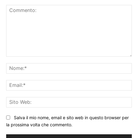
Commento:
No
Ema
Sit
We
Salva il mio nome, email e sito web in questo browser per
la prossima volta che commento.