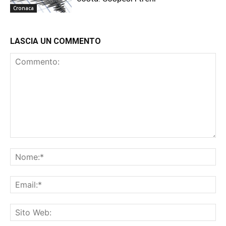
Cronaca
LASCIA UN COMMENTO
Commento:
No
Ema
Sit
We