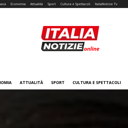
naca
Economia
Attualità
Sport
Cultura e Spettacoli
ItaliaNotizie Tv
NOMIA
ATTUALITÀ
SPORT
CULTURA E SPETTACOLI