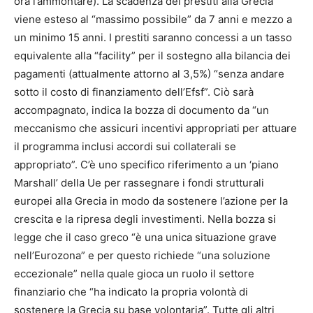
ora l’ammontare). La scadenza dei prestiti alla Grecia
viene esteso al “massimo possibile” da 7 anni e mezzo a
un minimo 15 anni. I prestiti saranno concessi a un tasso
equivalente alla “facility” per il sostegno alla bilancia dei
pagamenti (attualmente attorno al 3,5%) “senza andare
sotto il costo di finanziamento dell’Efsf”. Ciò sarà
accompagnato, indica la bozza di documento da “un
meccanismo che assicuri incentivi appropriati per attuare
il programma inclusi accordi sui collaterali se
appropriato”. C’è uno specifico riferimento a un ‘piano
Marshall’ della Ue per rassegnare i fondi strutturali
europei alla Grecia in modo da sostenere l’azione per la
crescita e la ripresa degli investimenti. Nella bozza si
legge che il caso greco “è una unica situazione grave
nell’Eurozona” e per questo richiede “una soluzione
eccezionale” nella quale gioca un ruolo il settore
finanziario che “ha indicato la propria volontà di
sostenere la Grecia su base volontaria”. Tutte gli altri