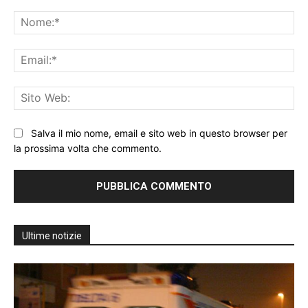
Commento:
No
Ema
Sit
We
Salva il mio nome, email e sito web in questo browser per
la prossima volta che commento.
Ultime notizie