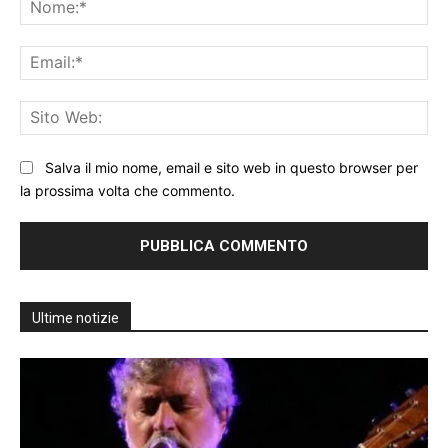
No
Ema
Sit
We
Salva il mio nome, email e sito web in questo browser per
la prossima volta che commento.
Ultime notizie