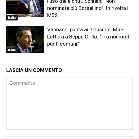
l’uso delle chat. Schlein: “Non
nominate più Borsellino”. In rivolta il
M5S
Italia
Vannacci punta ai delusi del M5S.
Lettera a Beppe Grillo: “Tra noi molti
punti comuni”
Italia
LASCIA UN COMMENTO
Commento: