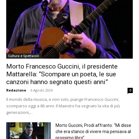
Cultura e Spettacoli
Morto Francesco Guccini, il presidente
Mattarella: “Scompare un poeta, le sue
canzoni hanno segnato questi anni”
Redazione
-
6 Agosto 2026
0
Il mondo della musica, e non solo, piange Francesco Guccini,
scomparso oggi a 86 anni. Il Maestro ha segnato la vita di più
generazioni,...
Morto Guccini, Prodi affranto: “Mi disse
che era stanco di vivere ma pensava al
prossimo libro”