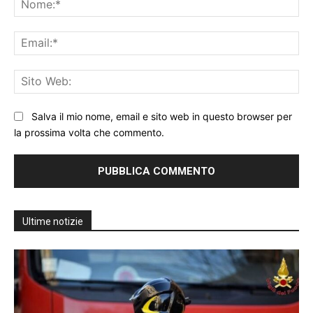
Ema
Sit
We
Salva il mio nome, email e sito web in questo browser per
la prossima volta che commento.
Ultime notizie