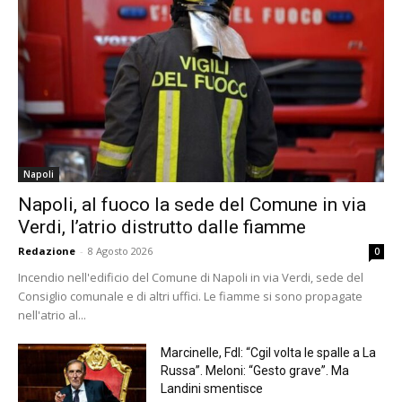
Napoli
Napoli, al fuoco la sede del Comune in via
Verdi, l’atrio distrutto dalle fiamme
Redazione
-
8 Agosto 2026
0
Incendio nell'edificio del Comune di Napoli in via Verdi, sede del
Consiglio comunale e di altri uffici. Le fiamme si sono propagate
nell'atrio al...
Marcinelle, FdI: “Cgil volta le spalle a La
Russa”. Meloni: “Gesto grave”. Ma
Landini smentisce