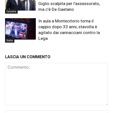
Giglio scalpita per l’assessorato,
ma c’è De Gaetano
Caserta
In aula a Montecitorio torna il
cappio dopo 33 anni, stavolta è
agitato dai vannacciani contro la
Lega
Italia
LASCIA UN COMMENTO
Commento:
No