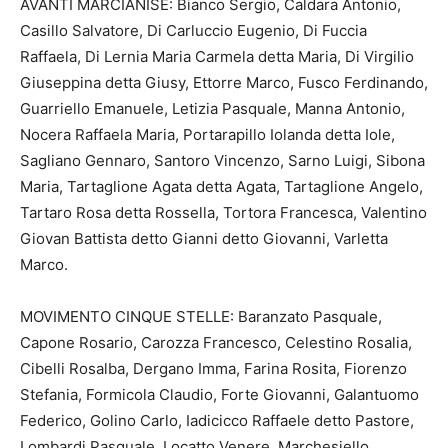
AVANTI MARCIANISE: Bianco Sergio, Caldara Antonio,
Casillo Salvatore, Di Carluccio Eugenio, Di Fuccia
Raffaela, Di Lernia Maria Carmela detta Maria, Di Virgilio
Giuseppina detta Giusy, Ettorre Marco, Fusco Ferdinando,
Guarriello Emanuele, Letizia Pasquale, Manna Antonio,
Nocera Raffaela Maria, Portarapillo Iolanda detta Iole,
Sagliano Gennaro, Santoro Vincenzo, Sarno Luigi, Sibona
Maria, Tartaglione Agata detta Agata, Tartaglione Angelo,
Tartaro Rosa detta Rossella, Tortora Francesca, Valentino
Giovan Battista detto Gianni detto Giovanni, Varletta
Marco.
MOVIMENTO CINQUE STELLE: Baranzato Pasquale,
Capone Rosario, Carozza Francesco, Celestino Rosalia,
Cibelli Rosalba, Dergano Imma, Farina Rosita, Fiorenzo
Stefania, Formicola Claudio, Forte Giovanni, Galantuomo
Federico, Golino Carlo, Iadicicco Raffaele detto Pastore,
Lombardi Pasquale, Locatto Venere, Marchesiello