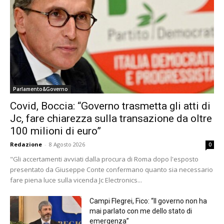
Parlamento&Governo
Covid, Boccia: “Governo trasmetta gli atti di
Jc, fare chiarezza sulla transazione da oltre
100 milioni di euro”
Redazione
-
8 Agosto 2026
0
"Gli accertamenti avviati dalla procura di Roma dopo l'esposto
presentato da Giuseppe Conte confermano quanto sia necessario
fare piena luce sulla vicenda Jc Electronics...
Campi Flegrei, Fico: “Il governo non ha
mai parlato con me dello stato di
emergenza”