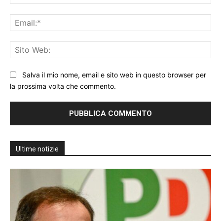
Ema
Sit
We
Salva il mio nome, email e sito web in questo browser per
la prossima volta che commento.
Ultime notizie