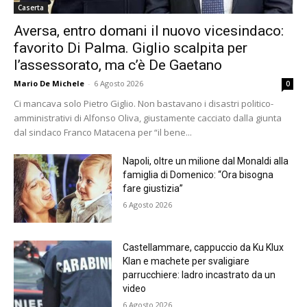
Caserta
Aversa, entro domani il nuovo vicesindaco:
favorito Di Palma. Giglio scalpita per
l’assessorato, ma c’è De Gaetano
Mario De Michele
-
6 Agosto 2026
0
Ci mancava solo Pietro Giglio. Non bastavano i disastri politico-
amministrativi di Alfonso Oliva, giustamente cacciato dalla giunta
dal sindaco Franco Matacena per “il bene...
Napoli, oltre un milione dal Monaldi alla
famiglia di Domenico: “Ora bisogna
fare giustizia”
6 Agosto 2026
Castellammare, cappuccio da Ku Klux
Klan e machete per svaligiare
parrucchiere: ladro incastrato da un
video
6 Agosto 2026