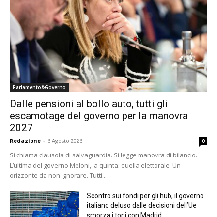
Parlamento&Governo
Dalle pensioni al bollo auto, tutti gli
escamotage del governo per la manovra
2027
Redazione
-
6 Agosto 2026
0
Si chiama clausola di salvaguardia. Si legge manovra di bilancio.
L’ultima del governo Meloni, la quinta: quella elettorale. Un
orizzonte da non ignorare. Tutti...
Scontro sui fondi per gli hub, il governo
italiano deluso dalle decisioni dell’Ue
smorza i toni con Madrid