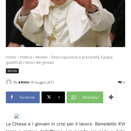
Home
Politica
Mondo
Disoccupazione e precarietà, il papa:
giustificati i timori dei giovani
Mondo
By
admin
19 Giugno 2011
0
Facebook
X
WhatsApp
La Chiesa e i giovani in crisi per il lavoro. Benedetto XVI