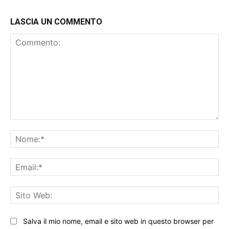
LASCIA UN COMMENTO
Commento:
No
Ema
Sit
We
Salva il mio nome, email e sito web in questo browser per