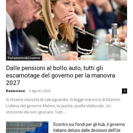
Parlamento&Governo
Dalle pensioni al bollo auto, tutti gli
escamotage del governo per la manovra
2027
Redazione
-
6 Agosto 2026
0
Si chiama clausola di salvaguardia. Si legge manovra di bilancio.
L’ultima del governo Meloni, la quinta: quella elettorale. Un
orizzonte da non ignorare. Tutti...
Scontro sui fondi per gli hub, il governo
italiano deluso dalle decisioni dell’Ue