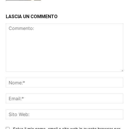
LASCIA UN COMMENTO
Commento:
No
Ema
Sit
We
Salva il mio nome, email e sito web in questo browser per