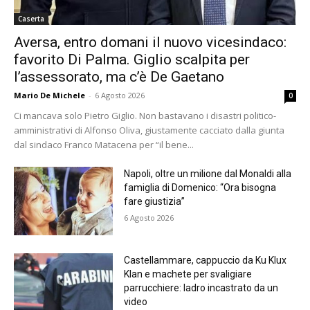
Caserta
Aversa, entro domani il nuovo vicesindaco:
favorito Di Palma. Giglio scalpita per
l’assessorato, ma c’è De Gaetano
Mario De Michele
-
6 Agosto 2026
0
Ci mancava solo Pietro Giglio. Non bastavano i disastri politico-
amministrativi di Alfonso Oliva, giustamente cacciato dalla giunta
dal sindaco Franco Matacena per “il bene...
Napoli, oltre un milione dal Monaldi alla
famiglia di Domenico: “Ora bisogna
fare giustizia”
6 Agosto 2026
Castellammare, cappuccio da Ku Klux
Klan e machete per svaligiare
parrucchiere: ladro incastrato da un
video