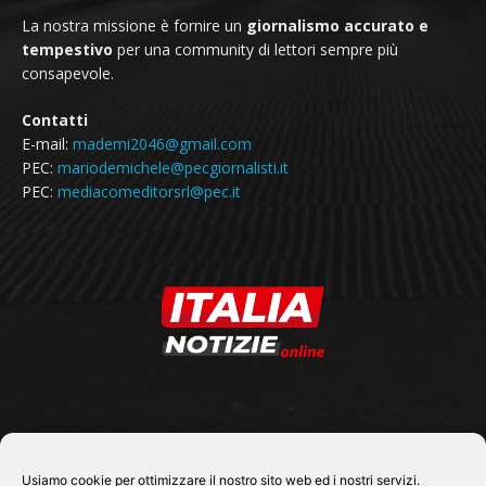
La nostra missione è fornire un
giornalismo accurato e
tempestivo
per una community di lettori sempre più
consapevole.
Contatti
E-mail:
mademi2046@gmail.com
PEC:
mariodemichele@pecgiornalisti.it
PEC:
mediacomeditorsrl@pec.it
SEGUICI SU
Usiamo cookie per ottimizzare il nostro sito web ed i nostri servizi.