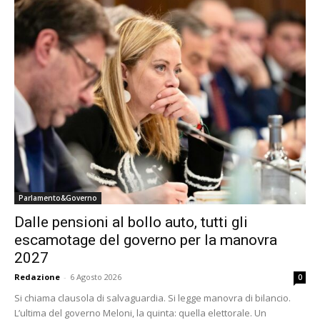
Parlamento&Governo
Dalle pensioni al bollo auto, tutti gli
escamotage del governo per la manovra
2027
Redazione
-
6 Agosto 2026
0
Si chiama clausola di salvaguardia. Si legge manovra di bilancio.
L’ultima del governo Meloni, la quinta: quella elettorale. Un