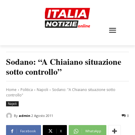
Sodano: “A Chiaiano situazione
sotto controllo”
Home
Politica
Napoli
Sodano: "A Chiaiano situazione sotto
controllo"
Napoli
By
admin
2 Agosto 2011
0
Facebook
X
WhatsApp