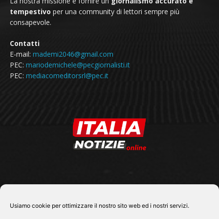
La nostra missione è fornire un
giornalismo accurato e
tempestivo
per una community di lettori sempre più
consapevole.
Contatti
E-mail:
mademi2046@gmail.com
PEC:
mariodemichele@pecgiornalisti.it
PEC:
mediacomeditorsrl@pec.it
SEGUICI SU
Usiamo cookie per ottimizzare il nostro sito web ed i nostri servizi.