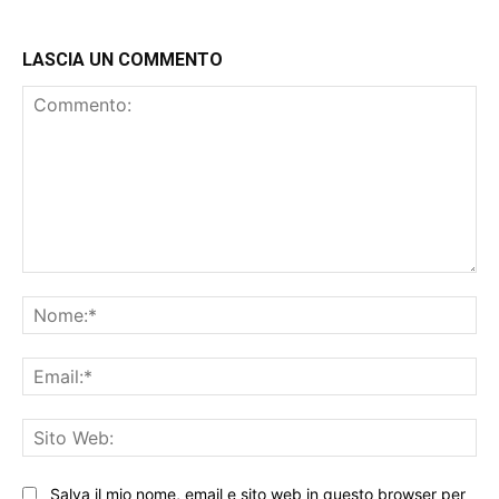
LASCIA UN COMMENTO
Commento:
No
Ema
Sit
We
Salva il mio nome, email e sito web in questo browser per