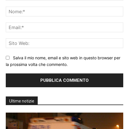
Commento:
No
Ema
Sit
We
Salva il mio nome, email e sito web in questo browser per
la prossima volta che commento.
Ultime notizie