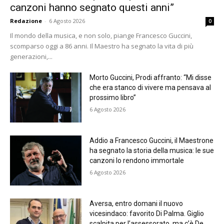
canzoni hanno segnato questi anni”
Redazione
-
6 Agosto 2026
0
Il mondo della musica, e non solo, piange Francesco Guccini,
scomparso oggi a 86 anni. Il Maestro ha segnato la vita di più
generazioni,...
Morto Guccini, Prodi affranto: “Mi disse
che era stanco di vivere ma pensava al
prossimo libro”
6 Agosto 2026
Addio a Francesco Guccini, il Maestrone
ha segnato la storia della musica: le sue
canzoni lo rendono immortale
6 Agosto 2026
Aversa, entro domani il nuovo
vicesindaco: favorito Di Palma. Giglio
scalpita per l’assessorato, ma c’è De