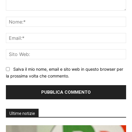
Commento:
No
Ema
Sit
We
Salva il mio nome, email e sito web in questo browser per
la prossima volta che commento.
Ultime notizie