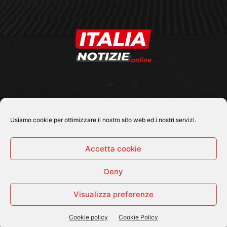
SEGUICI SU
Usiamo cookie per ottimizzare il nostro sito web ed i nostri servizi.
Accetta cookie
Deny
© 2026 Tutti i diritti riservati - Italia Notizie .online |
Contatti e Gerenza
Visualizza preferenze
Home
Politica
Cronaca
Economia
Attualità
Sport
Cultura e Spettacoli
ItaliaNotizie Tv
Cookie policy
Cookie Policy