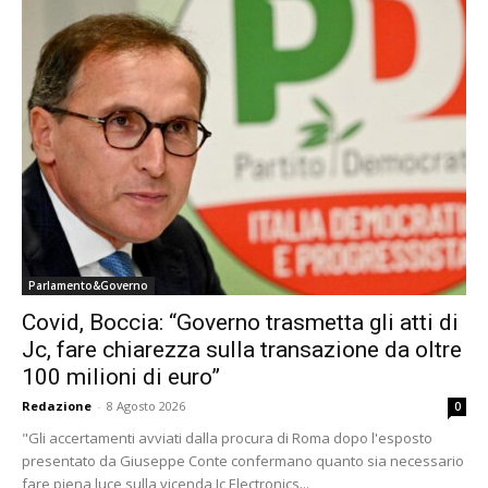
Parlamento&Governo
Covid, Boccia: “Governo trasmetta gli atti di
Jc, fare chiarezza sulla transazione da oltre
100 milioni di euro”
Redazione
-
8 Agosto 2026
0
"Gli accertamenti avviati dalla procura di Roma dopo l'esposto
presentato da Giuseppe Conte confermano quanto sia necessario
fare piena luce sulla vicenda Jc Electronics...