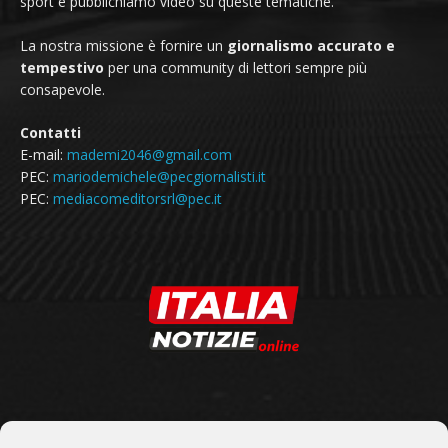
sport e pubblichiamo video su queste tematiche.
La nostra missione è fornire un
giornalismo accurato e
tempestivo
per una community di lettori sempre più
consapevole.
Contatti
E-mail:
mademi2046@gmail.com
PEC:
mariodemichele@pecgiornalisti.it
PEC:
mediacomeditorsrl@pec.it
SEGUICI SU