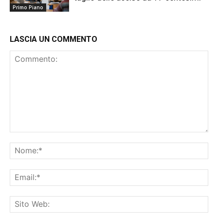
Primo Piano
LASCIA UN COMMENTO
Commento:
No
Ema
Sit
We