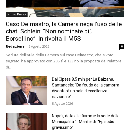
Primo Piano
Caso Delmastro, la Camera nega l’uso delle
chat. Schlein: “Non nominate più
Borsellino”. In rivolta il M5S
Redazione
-
5 Agosto 2026
0
Seduta dell'Aula della Camera sul caso Delmastro, che a voto
segreto, ha approvato con 206 sì e 133 no la proposta del relatore
di...
Dal Cipess 8,5 mln per La Balzana,
Santangelo: “Da feudo della camorra
diventerà un polo d’eccellenza
nazionale”
5 Agosto 2026
Napoli, data alle fiamme la sede della
Municipalità 1. Manfredi: “Episodio
gravissimo”