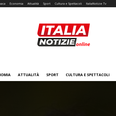
naca
Economia
Attualità
Sport
Cultura e Spettacoli
ItaliaNotizie Tv
NOMIA
ATTUALITÀ
SPORT
CULTURA E SPETTACOLI