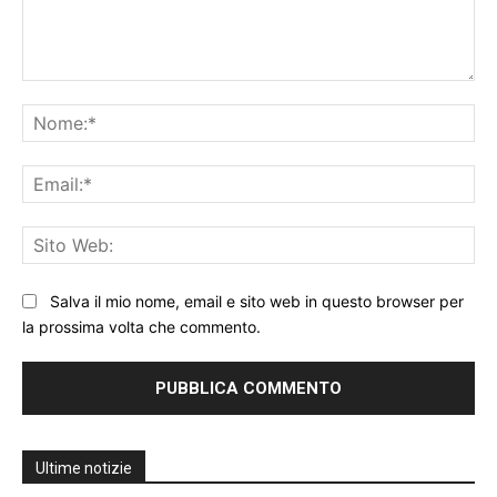
Commento:
No
Ema
Sit
We
Salva il mio nome, email e sito web in questo browser per
la prossima volta che commento.
Ultime notizie