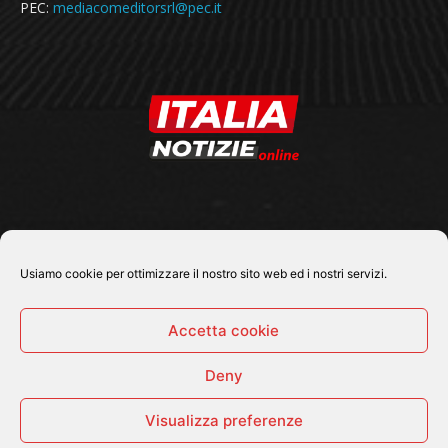
PEC:
mediacomeditorsrl@pec.it
SEGUICI SU
Usiamo cookie per ottimizzare il nostro sito web ed i nostri servizi.
Accetta cookie
Deny
© 2026 Tutti i diritti riservati - Italia Notizie .online |
Contatti e Gerenza
Visualizza preferenze
Home
Politica
Cronaca
Economia
Attualità