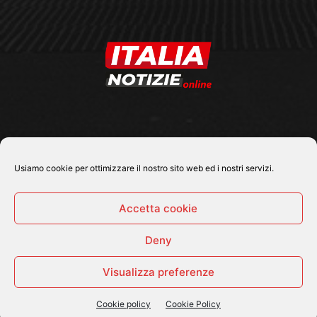
SEGUICI SU
Usiamo cookie per ottimizzare il nostro sito web ed i nostri servizi.
Accetta cookie
Deny
© 2026 Tutti i diritti riservati - Italia Notizie .online |
Contatti e Gerenza
Visualizza preferenze
Home
Politica
Cronaca
Economia
Attualità
Sport
Cultura e Spettacoli
ItaliaNotizie Tv
Cookie policy
Cookie Policy