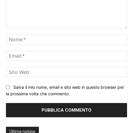
Commento:
No
Ema
Sit
We
Salva il mio nome, email e sito web in questo browser per
la prossima volta che commento.
Ultime notizie