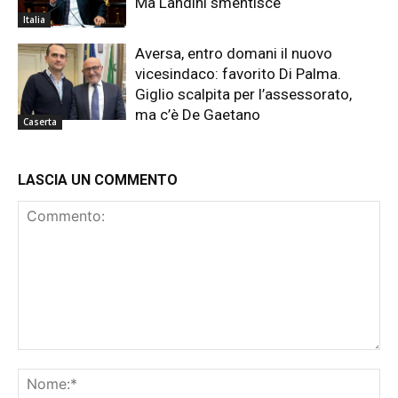
Ma Landini smentisce
Italia
Aversa, entro domani il nuovo
vicesindaco: favorito Di Palma.
Giglio scalpita per l’assessorato,
ma c’è De Gaetano
Caserta
LASCIA UN COMMENTO
Commento:
No