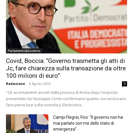
Parlamento&Governo
Covid, Boccia: “Governo trasmetta gli atti di
Jc, fare chiarezza sulla transazione da oltre
100 milioni di euro”
Redazione
-
8 Agosto 2026
0
"Gli accertamenti avviati dalla procura di Roma dopo l'esposto
presentato da Giuseppe Conte confermano quanto sia necessario
fare piena luce sulla vicenda Jc Electronics...
Campi Flegrei, Fico: “Il governo non ha
mai parlato con me dello stato di
emergenza”