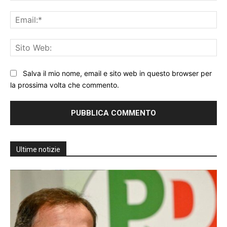
Ema
Sit
We
Salva il mio nome, email e sito web in questo browser per
la prossima volta che commento.
Ultime notizie