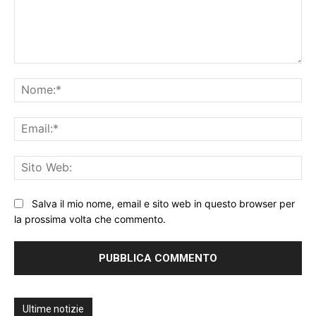
Commento:
No
Ema
Sit
We
Salva il mio nome, email e sito web in questo browser per
la prossima volta che commento.
Ultime notizie