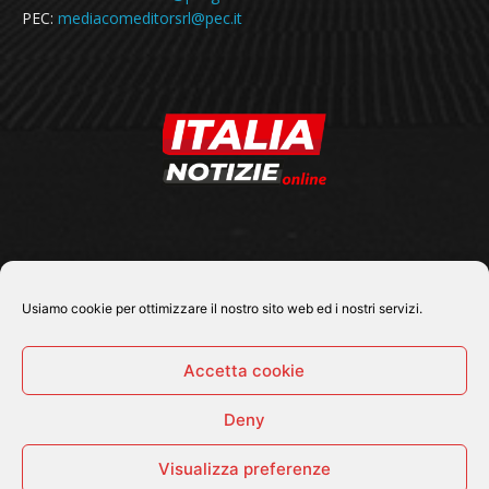
PEC:
mediacomeditorsrl@pec.it
SEGUICI SU
Usiamo cookie per ottimizzare il nostro sito web ed i nostri servizi.
Accetta cookie
Deny
© 2026 Tutti i diritti riservati - Italia Notizie .online |
Contatti e Gerenza
Visualizza preferenze
Home
Politica
Cronaca
Economia
Attualità