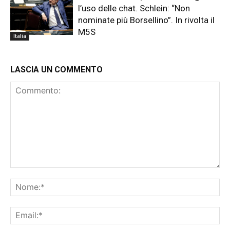
l’uso delle chat. Schlein: “Non
nominate più Borsellino”. In rivolta il
M5S
Italia
LASCIA UN COMMENTO
Commento:
No
Ema