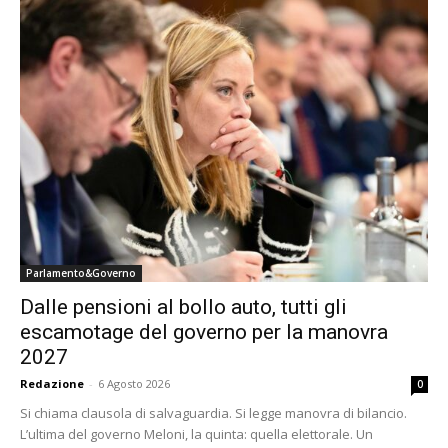
Parlamento&Governo
Dalle pensioni al bollo auto, tutti gli
escamotage del governo per la manovra
2027
Redazione
-
6 Agosto 2026
0
Si chiama clausola di salvaguardia. Si legge manovra di bilancio.
L’ultima del governo Meloni, la quinta: quella elettorale. Un