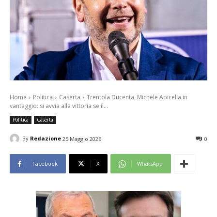
Home
Politica
Caserta
Trentola Ducenta, Michele Apicella in
vantaggio: si avvia alla vittoria se il...
Politica
Caserta
By
Redazione
25 Maggio 2026
0
Facebook
X
WhatsApp