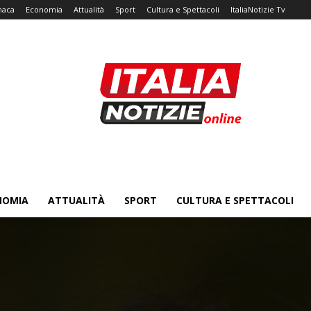
naca
Economia
Attualità
Sport
Cultura e Spettacoli
ItaliaNotizie Tv
NOMIA
ATTUALITÀ
SPORT
CULTURA E SPETTACOLI