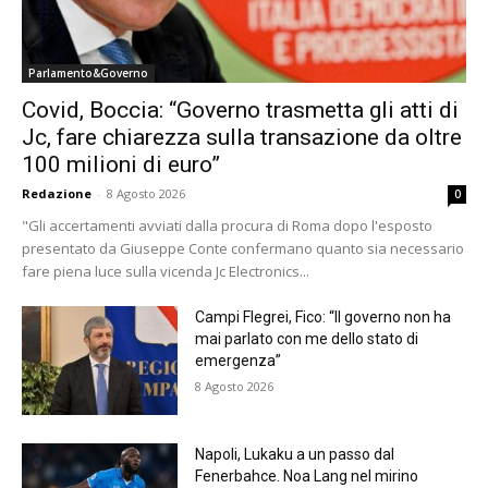
Parlamento&Governo
Covid, Boccia: “Governo trasmetta gli atti di
Jc, fare chiarezza sulla transazione da oltre
100 milioni di euro”
Redazione
-
8 Agosto 2026
0
"Gli accertamenti avviati dalla procura di Roma dopo l'esposto
presentato da Giuseppe Conte confermano quanto sia necessario
fare piena luce sulla vicenda Jc Electronics...
Campi Flegrei, Fico: “Il governo non ha
mai parlato con me dello stato di
emergenza”
8 Agosto 2026
Napoli, Lukaku a un passo dal
Fenerbahce. Noa Lang nel mirino