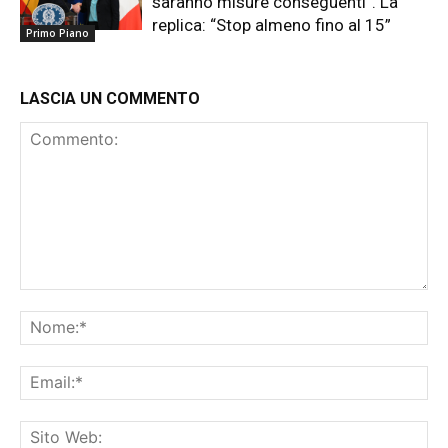
saranno misure conseguenti”. La
replica: “Stop almeno fino al 15”
Primo Piano
LASCIA UN COMMENTO
Commento:
No
Ema
Sit