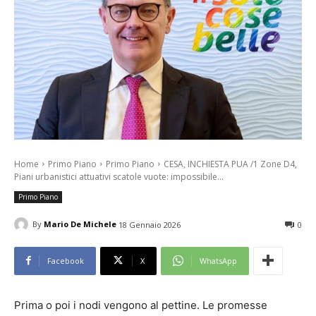
Home
Primo Piano
Primo Piano
CESA, INCHIESTA PUA /1 Zone D4,
Piani urbanistici attuativi scatole vuote: impossibile...
Primo Piano
By
Mario De Michele
18 Gennaio 2026
0
Facebook
X
WhatsApp
Prima o poi i nodi vengono al pettine. Le promesse