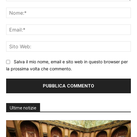
Commento:
No
Ema
Sit
We
Salva il mio nome, email e sito web in questo browser per
la prossima volta che commento.
Ultime notizie