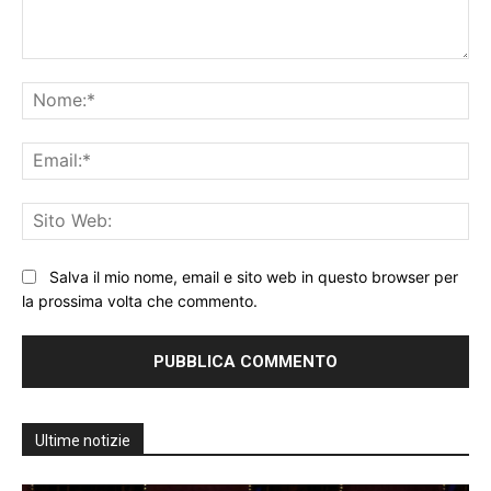
Commento:
No
Ema
Sit
We
Salva il mio nome, email e sito web in questo browser per
la prossima volta che commento.
Ultime notizie