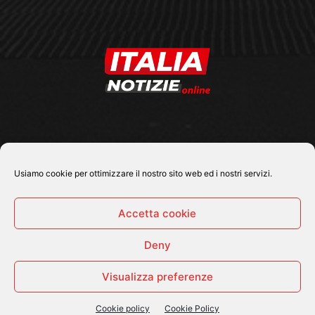
SEGUICI SU
Usiamo cookie per ottimizzare il nostro sito web ed i nostri servizi.
Accetta cookie
Deny
© 2026 Tutti i diritti riservati - Italia Notizie .online |
Contatti e Gerenza
Visualizza preferenze
Home
Politica
Cronaca
Economia
Attualità
Sport
Cultura e Spettacoli
ItaliaNotizie Tv
Cookie policy
Cookie Policy