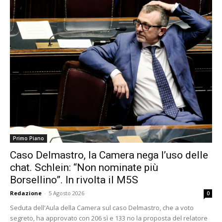
Primo Piano
Caso Delmastro, la Camera nega l’uso delle
chat. Schlein: “Non nominate più
Borsellino”. In rivolta il M5S
Redazione
-
5 Agosto 2026
0
Seduta dell'Aula della Camera sul caso Delmastro, che a voto
segreto, ha approvato con 206 sì e 133 no la proposta del relatore