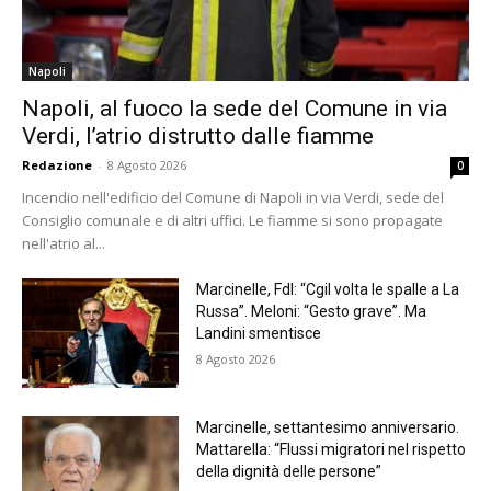
Napoli
Napoli, al fuoco la sede del Comune in via
Verdi, l’atrio distrutto dalle fiamme
Redazione
-
8 Agosto 2026
0
Incendio nell'edificio del Comune di Napoli in via Verdi, sede del
Consiglio comunale e di altri uffici. Le fiamme si sono propagate
nell'atrio al...
Marcinelle, FdI: “Cgil volta le spalle a La
Russa”. Meloni: “Gesto grave”. Ma
Landini smentisce
8 Agosto 2026
Marcinelle, settantesimo anniversario.
Mattarella: “Flussi migratori nel rispetto
della dignità delle persone”