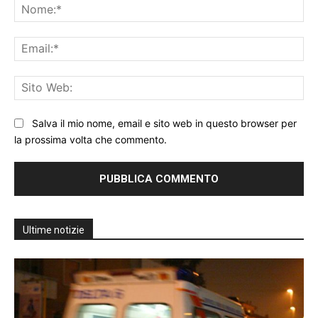
No
Ema
Sit
We
Salva il mio nome, email e sito web in questo browser per
la prossima volta che commento.
Ultime notizie