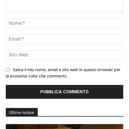
Commento:
No
Ema
Sit
We
Salva il mio nome, email e sito web in questo browser per
la prossima volta che commento.
Ultime notizie