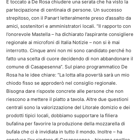
È toccato a De Rosa chiudere una serata che ha visto la
partecipazione di centinaia di persone. Un successo
strepitoso, con il Panart letteralmente preso d’assalto da
amici, sostenitori e amministratori locali. “Il rapporto con
l’onorevole Mastella – ha dichiarato l’aspirante consigliere
regionale ai microfoni di Italia Notizie – non si è mai
interrotto. Cinque anni non mi sono candidato perché ho
fatto una scelta di cuore decidendo di non abbandonare il
comune di Casapesenna”. Sul piano programmatico De
Rosa ha le idee chiare: “La lotta alla povertà sarà un mio
chiodo fisso se approderò nel consiglio regionale.
Bisogna dare risposte concrete alle persone che non
riescono a mettere il piatto a tavola. Altre due questioni
centrali sono la valorizzazione del Litorale domizio e dei
prodotti tipici locali, dobbiamo supportare la filiera
bufalina per favorire la produzione della mozzarella di
bufala che ci è invidiata in tutto il mondo. Inoltre – ha
concluso l’ex sindaco di Casapesenna – bisogna snellire