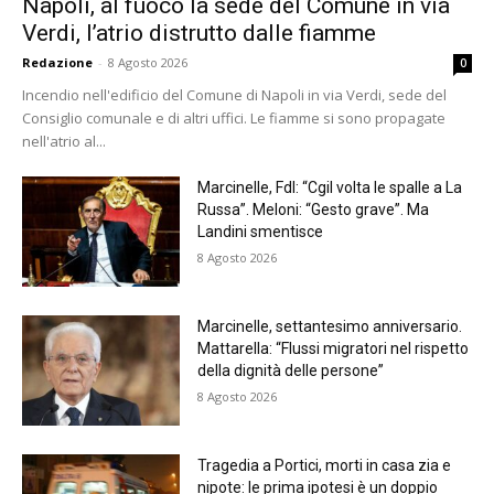
Napoli, al fuoco la sede del Comune in via
Verdi, l’atrio distrutto dalle fiamme
Redazione
-
8 Agosto 2026
0
Incendio nell'edificio del Comune di Napoli in via Verdi, sede del
Consiglio comunale e di altri uffici. Le fiamme si sono propagate
nell'atrio al...
Marcinelle, FdI: “Cgil volta le spalle a La
Russa”. Meloni: “Gesto grave”. Ma
Landini smentisce
8 Agosto 2026
Marcinelle, settantesimo anniversario.
Mattarella: “Flussi migratori nel rispetto
della dignità delle persone”
8 Agosto 2026
Tragedia a Portici, morti in casa zia e
nipote: le prima ipotesi è un doppio