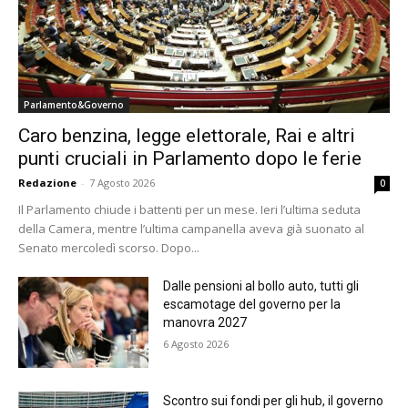
Parlamento&Governo
Caro benzina, legge elettorale, Rai e altri
punti cruciali in Parlamento dopo le ferie
Redazione
-
7 Agosto 2026
0
Il Parlamento chiude i battenti per un mese. Ieri l’ultima seduta
della Camera, mentre l’ultima campanella aveva già suonato al
Senato mercoledì scorso. Dopo...
Dalle pensioni al bollo auto, tutti gli
escamotage del governo per la
manovra 2027
6 Agosto 2026
Scontro sui fondi per gli hub, il governo