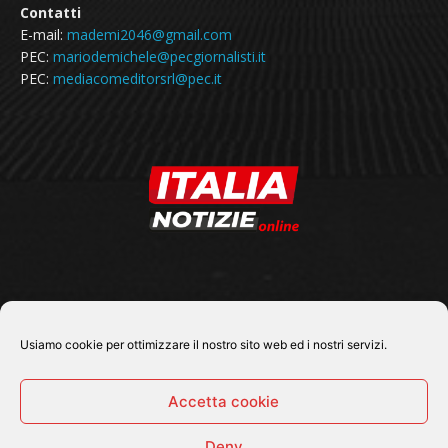
Contatti
E-mail:
mademi2046@gmail.com
PEC:
mariodemichele@pecgiornalisti.it
PEC:
mediacomeditorsrl@pec.it
SEGUICI SU
Usiamo cookie per ottimizzare il nostro sito web ed i nostri servizi.
Accetta cookie
Deny