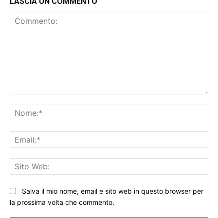
LASCIA UN COMMENTO
Commento:
No
Ema
Sit
We
Salva il mio nome, email e sito web in questo browser per
la prossima volta che commento.