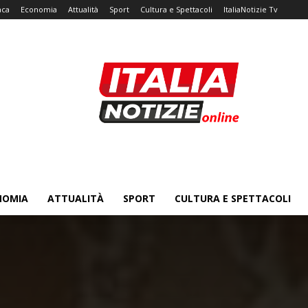
aca
Economia
Attualità
Sport
Cultura e Spettacoli
ItaliaNotizie Tv
NOMIA
ATTUALITÀ
SPORT
CULTURA E SPETTACOLI