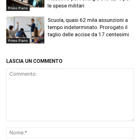
le spese militari
Primo Piano
Scuola, quasi 62 mila assunzioni a
tempo indeterminato. Prorogato il
taglio delle accise da 17 centesimi
Primo Piano
LASCIA UN COMMENTO
Commento:
No