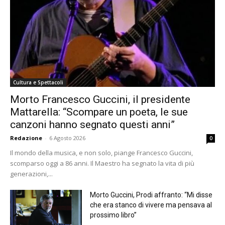
Cultura e Spettacoli
Morto Francesco Guccini, il presidente
Mattarella: “Scompare un poeta, le sue
canzoni hanno segnato questi anni”
Redazione
-
6 Agosto 2026
0
Il mondo della musica, e non solo, piange Francesco Guccini,
scomparso oggi a 86 anni. Il Maestro ha segnato la vita di più
generazioni,...
Morto Guccini, Prodi affranto: “Mi disse
che era stanco di vivere ma pensava al
prossimo libro”