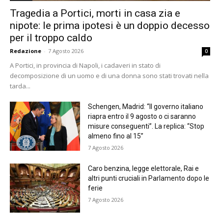
Tragedia a Portici, morti in casa zia e
nipote: le prima ipotesi è un doppio decesso
per il troppo caldo
Redazione
-
7 Agosto 2026
0
A Portici, in provincia di Napoli, i cadaveri in stato di
decomposizione di un uomo e di una donna sono stati trovati nella
tarda...
Schengen, Madrid: “Il governo italiano
riapra entro il 9 agosto o ci saranno
misure conseguenti”. La replica: “Stop
almeno fino al 15”
7 Agosto 2026
Caro benzina, legge elettorale, Rai e
altri punti cruciali in Parlamento dopo le
ferie
7 Agosto 2026