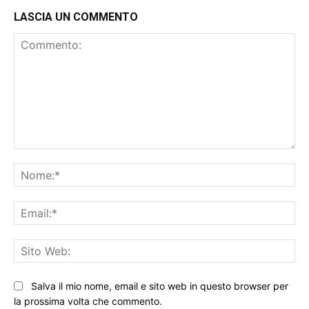
LASCIA UN COMMENTO
Commento:
No
Ema
Sit
We
Salva il mio nome, email e sito web in questo browser per
la prossima volta che commento.