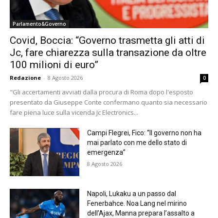
Parlamento&Governo
Covid, Boccia: “Governo trasmetta gli atti di
Jc, fare chiarezza sulla transazione da oltre
100 milioni di euro”
Redazione
-
8 Agosto 2026
0
"Gli accertamenti avviati dalla procura di Roma dopo l'esposto
presentato da Giuseppe Conte confermano quanto sia necessario
fare piena luce sulla vicenda Jc Electronics...
Campi Flegrei, Fico: “Il governo non ha
mai parlato con me dello stato di
emergenza”
8 Agosto 2026
Napoli, Lukaku a un passo dal
Fenerbahce. Noa Lang nel mirino
dell’Ajax, Manna prepara l’assalto a