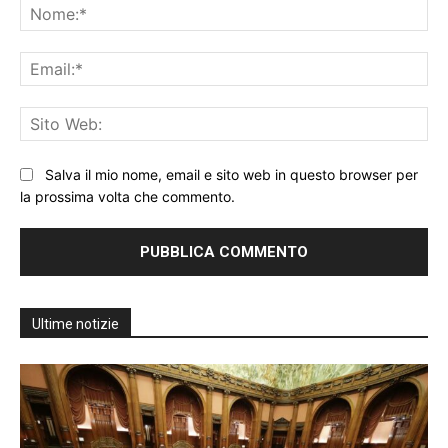
No
Ema
Sit
We
Salva il mio nome, email e sito web in questo browser per
la prossima volta che commento.
Ultime notizie