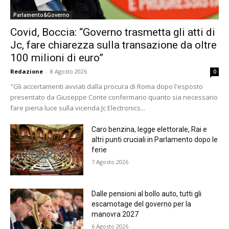
Parlamento&Governo
Covid, Boccia: “Governo trasmetta gli atti di
Jc, fare chiarezza sulla transazione da oltre
100 milioni di euro”
Redazione
-
8 Agosto 2026
0
"Gli accertamenti avviati dalla procura di Roma dopo l'esposto
presentato da Giuseppe Conte confermano quanto sia necessario
fare piena luce sulla vicenda Jc Electronics...
Caro benzina, legge elettorale, Rai e
altri punti cruciali in Parlamento dopo le
ferie
7 Agosto 2026
Dalle pensioni al bollo auto, tutti gli
escamotage del governo per la
manovra 2027
6 Agosto 2026