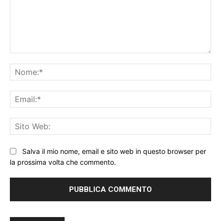
Commento:
No
Ema
Sit
We
Salva il mio nome, email e sito web in questo browser per
la prossima volta che commento.