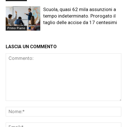
Scuola, quasi 62 mila assunzioni a
tempo indeterminato. Prorogato il
taglio delle accise da 17 centesimi
Primo Piano
LASCIA UN COMMENTO
Commento:
No
Ema