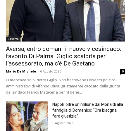
Caserta
Aversa, entro domani il nuovo vicesindaco:
favorito Di Palma. Giglio scalpita per
l’assessorato, ma c’è De Gaetano
Mario De Michele
-
6 Agosto 2026
0
Ci mancava solo Pietro Giglio. Non bastavano i disastri politico-
amministrativi di Alfonso Oliva, giustamente cacciato dalla giunta
dal sindaco Franco Matacena per “il bene...
Napoli, oltre un milione dal Monaldi alla
famiglia di Domenico: “Ora bisogna
fare giustizia”
6 Agosto 2026